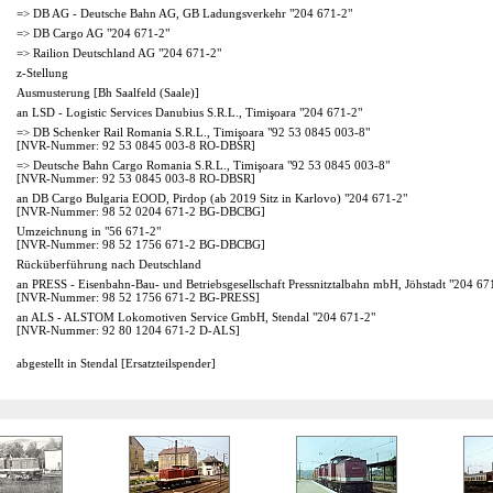
=> DB AG - Deutsche Bahn AG, GB Ladungsverkehr "204 671-2"
=> DB Cargo AG "204 671-2"
=> Railion Deutschland AG "204 671-2"
z-Stellung
Ausmusterung [Bh Saalfeld (Saale)]
an LSD - Logistic Services Danubius S.R.L., Timişoara "204 671-2"
=> DB Schenker Rail Romania S.R.L., Timişoara "92 53 0845 003-8"
[NVR-Nummer: 92 53 0845 003-8 RO-DBSR]
=> Deutsche Bahn Cargo Romania S.R.L., Timişoara "92 53 0845 003-8"
[NVR-Nummer: 92 53 0845 003-8 RO-DBSR]
an DB Cargo Bulgaria EOOD, Pirdop (ab 2019 Sitz in Karlovo) "204 671-2"
[NVR-Nummer: 98 52 0204 671-2 BG-DBCBG]
Umzeichnung in "56 671-2"
[NVR-Nummer: 98 52 1756 671-2 BG-DBCBG]
Rücküberführung nach Deutschland
an PRESS - Eisenbahn-Bau- und Betriebsgesellschaft Pressnitztalbahn mbH, Jöhstadt "204 67
[NVR-Nummer: 98 52 1756 671-2 BG-PRESS]
an ALS - ALSTOM Lokomotiven Service GmbH, Stendal "204 671-2"
[NVR-Nummer: 92 80 1204 671-2 D-ALS]
abgestellt in Stendal [Ersatzteilspender]