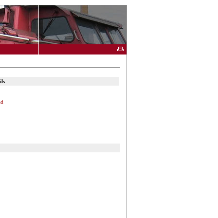
ls
ad