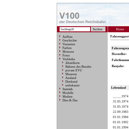
Home
Fahrzeugpor
Aufbau
Geschichte
Varianten
Farben
Fahrzeugst
Motoren
Hersteller:
Fotos
Verbleibe
Fabriknumm
Abstellorte
Baujahr:
Bahnen des Bundes
private EVU
Museum
Ausland
Denkmal
unbekannt
Lebenslauf
Statistik
Modelle
__.__.1974
Medien
Dies & Das
31.05.1974
31.05.1974
22.09.1983
01.01.1984
01.01.1992
01.01.1994