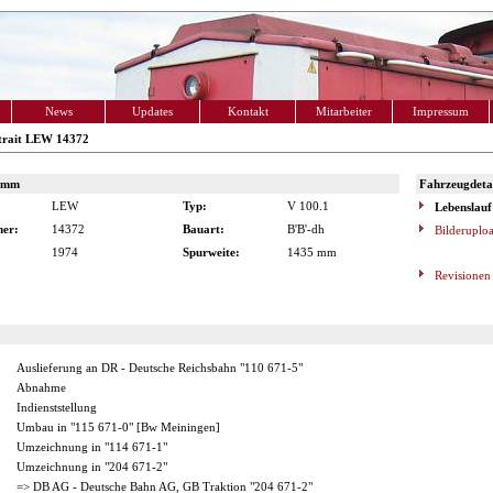
News
Updates
Kontakt
Mitarbeiter
Impressum
trait LEW 14372
amm
Fahrzeugdetai
LEW
Typ:
V 100.1
Lebenslauf
er:
14372
Bauart:
B'B'-dh
Bilderuplo
1974
Spurweite:
1435 mm
Revisionen
Auslieferung an DR - Deutsche Reichsbahn "110 671-5"
Abnahme
Indienststellung
Umbau in "115 671-0" [Bw Meiningen]
Umzeichnung in "114 671-1"
Umzeichnung in "204 671-2"
=> DB AG - Deutsche Bahn AG, GB Traktion "204 671-2"