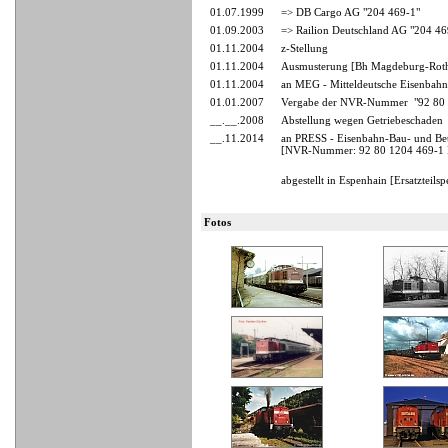
01.07.1999
=> DB Cargo AG "204 469-1"
01.09.2003
=> Railion Deutschland AG "204 46
01.11.2004
z-Stellung
01.11.2004
Ausmusterung [Bh Magdeburg-Roth
01.11.2004
an MEG - Mitteldeutsche Eisenba
01.01.2007
Vergabe der NVR-Nummer "92 80
__.__.2008
Abstellung wegen Getriebeschaden
__.11.2014
an PRESS - Eisenbahn-Bau- und Betr
[NVR-Nummer: 92 80 1204 469-1
abgestellt in Espenhain [Ersatzteils
Fotos