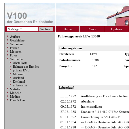
Home
News
Updates
Fahrzeugportrait LEW 13508
Aufbau
Geschichte
Varianten
Farben
Fahrzeugstamm
Motoren
Hersteller:
LEW
Ty
Fotos
Verbleibe
Fabriknummer:
13508
Ba
Abstellorte
Baujahr:
1972
Spu
Bahnen des Bundes
private EVU
Museum
Ausland
Denkmal
unbekannt
Lebenslauf
Statistik
Modelle
__.__.1972
Auslieferung an DR - Deutsche Rei
Medien
Dies & Das
02.05.1972
Abnahme
09.05.1972
Indienststellung
27.02.1985
Umbau in "114 469-0" [Bw Kamen
01.01.1992
Umzeichnung in "204 469-1"
01.01.1994
=> DB AG - Deutsche Bahn AG, GB 
01.01.1998
=> DB AG - Deutsche Bahn AG, GB