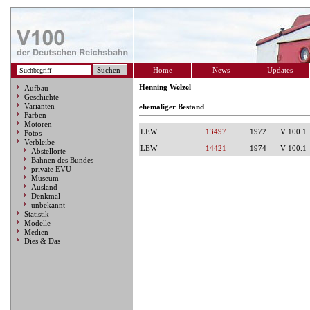
Home
News
Updates
Henning Welzel
Aufbau
Geschichte
Varianten
ehemaliger Bestand
Farben
Motoren
LEW
13497
1972
V 100.1
Fotos
Verbleibe
LEW
14421
1974
V 100.1
Abstellorte
Bahnen des Bundes
private EVU
Museum
Ausland
Denkmal
unbekannt
Statistik
Modelle
Medien
Dies & Das