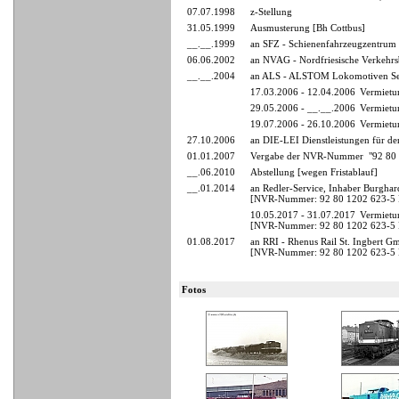
07.07.1998
z-Stellung
31.05.1999
Ausmusterung [Bh Cottbus]
__.__.1999
an SFZ - Schienenfahrzeugzentrum 
06.06.2002
an NVAG - Nordfriesische Verkehrs
__.__.2004
an ALS - ALSTOM Lokomotiven Ser
17.03.2006 - 12.04.2006
Vermietu
29.05.2006 - __.__.2006
Vermietu
19.07.2006 - 26.10.2006
Vermietu
27.10.2006
an DIE-LEI Dienstleistungen für d
01.01.2007
Vergabe der NVR-Nummer "92 80 
__.06.2010
Abstellung [wegen Fristablauf]
__.01.2014
an Redler-Service, Inhaber Burghar
[NVR-Nummer: 92 80 1202 623-5 D-
10.05.2017 - 31.07.2017
Vermietun
[NVR-Nummer: 92 80 1202 623-5 D-
01.08.2017
an RRI - Rhenus Rail St. Ingbert Gm
[NVR-Nummer: 92 80 1202 623-5 D-
Fotos