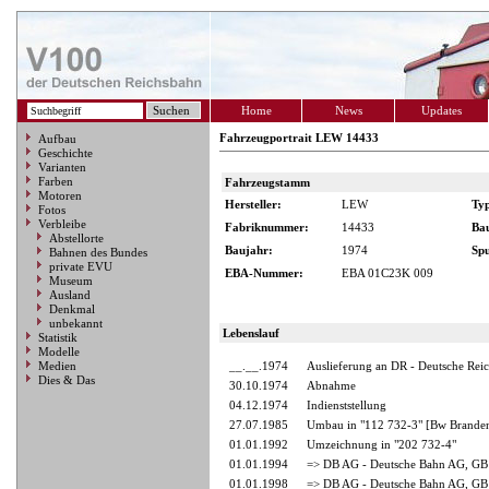
Home
News
Updates
Fahrzeugportrait LEW 14433
Aufbau
Geschichte
Varianten
Farben
Fahrzeugstamm
Motoren
Hersteller:
LEW
Ty
Fotos
Verbleibe
Fabriknummer:
14433
Ba
Abstellorte
Baujahr:
1974
Spu
Bahnen des Bundes
private EVU
EBA-Nummer:
EBA 01C23K 009
Museum
Ausland
Denkmal
unbekannt
Lebenslauf
Statistik
Modelle
Medien
__.__.1974
Auslieferung an DR - Deutsche Rei
Dies & Das
30.10.1974
Abnahme
04.12.1974
Indienststellung
27.07.1985
Umbau in "112 732-3" [Bw Brande
01.01.1992
Umzeichnung in "202 732-4"
01.01.1994
=> DB AG - Deutsche Bahn AG, GB 
01.01.1998
=> DB AG - Deutsche Bahn AG, GB