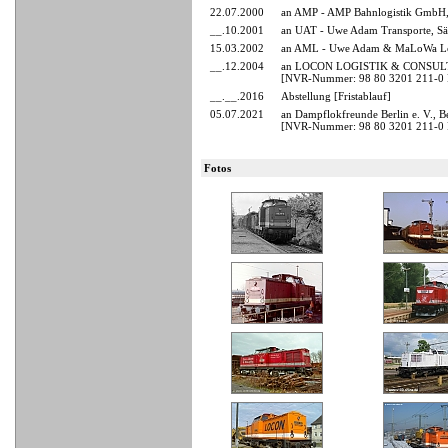
22.07.2000
an AMP - AMP Bahnlogistik GmbH, 
__.10.2001
an UAT - Uwe Adam Transporte, Sätt
15.03.2002
an AML - Uwe Adam & MaLoWa Lokv
__.12.2004
an LOCON LOGISTIK & CONSULT
[NVR-Nummer: 98 80 3201 211-
__.__.2016
Abstellung [Fristablauf]
05.07.2021
an Dampflokfreunde Berlin e. V., B
[NVR-Nummer: 98 80 3201 211-0
Fotos