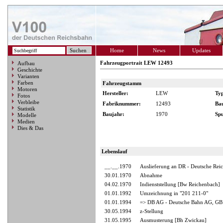
Home
News
Updates
Fahrzeugportrait LEW 12493
Aufbau
Geschichte
Varianten
Farben
Fahrzeugstamm
Motoren
Hersteller:
LEW
Ty
Fotos
Verbleibe
Fabriknummer:
12493
Ba
Statistik
Baujahr:
1970
Spu
Modelle
Medien
Dies & Das
Lebenslauf
__.__.1970
Auslieferung an DR - Deutsche Rei
30.01.1970
Abnahme
04.02.1970
Indienststellung [Bw Reichenbach]
01.01.1992
Umzeichnung in "201 211-0"
01.01.1994
=> DB AG - Deutsche Bahn AG, GB 
30.05.1994
z-Stellung
31.05.1995
Ausmusterung [Bh Zwickau]