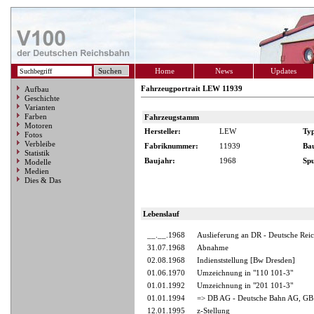
Home
News
Updates
Fahrzeugportrait LEW 11939
Aufbau
Geschichte
Varianten
Farben
Fahrzeugstamm
Motoren
Hersteller:
LEW
Ty
Fotos
Verbleibe
Fabriknummer:
11939
Ba
Statistik
Baujahr:
1968
Spu
Modelle
Medien
Dies & Das
Lebenslauf
__.__.1968
Auslieferung an DR - Deutsche Rei
31.07.1968
Abnahme
02.08.1968
Indienststellung [Bw Dresden]
01.06.1970
Umzeichnung in "110 101-3"
01.01.1992
Umzeichnung in "201 101-3"
01.01.1994
=> DB AG - Deutsche Bahn AG, GB 
12.01.1995
z-Stellung