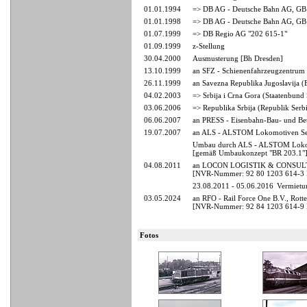
01.01.1994
=> DB AG - Deutsche Bahn AG, GB 
01.01.1998
=> DB AG - Deutsche Bahn AG, GB
01.07.1999
=> DB Regio AG "202 615-1"
01.09.1999
z-Stellung
30.04.2000
Ausmusterung [Bh Dresden]
13.10.1999
an SFZ - Schienenfahrzeugzentrum 
26.11.1999
an Savezna Republika Jugoslavija 
04.02.2003
=> Srbija i Crna Gora (Staatenbun
03.06.2006
=> Republika Srbija (Republik Serb
06.06.2007
an PRESS - Eisenbahn-Bau- und Betr
19.07.2007
an ALS - ALSTOM Lokomotiven Ser
Umbau durch ALS - ALSTOM Lokom
[gemäß Umbaukonzept "BR 203.1"
04.08.2011
an LOCON LOGISTIK & CONSULT
[NVR-Nummer: 92 80 1203 614-3
23.08.2011 - 05.06.2016
Vermietu
03.05.2024
an RFO - Rail Force One B.V., Rot
[NVR-Nummer: 92 84 1203 614-9
Fotos