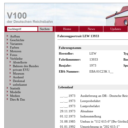
Home
News
Updates
Fahrzeugportrait LEW 13933
Aufbau
Geschichte
Varianten
Farben
Fahrzeugstamm
Motoren
Hersteller:
LEW
Ty
Fotos
Verbleibe
Fabriknummer:
13933
Ba
Abstellorte
Baujahr:
1973
Spu
Bahnen des Bundes
private EVU
EBA-Nummer:
EBA 01C23K 1__
Museum
Ausland
Denkmal
unbekannt
Lebenslauf
Statistik
Modelle
Medien
__.__.1973
Auslieferung an DR - Deutsche Rei
Dies & Das
__.__.1973
Leerprobefahrt
__.__.1973
Lastprobefahrt
29.11.1973
Abnahme
01.12.1973
Indienststellung
31.08.1985
Umbau in "112 615-0" [Bw Görlitz]
01.01.1992
Umzeichnung in "202 615-1"