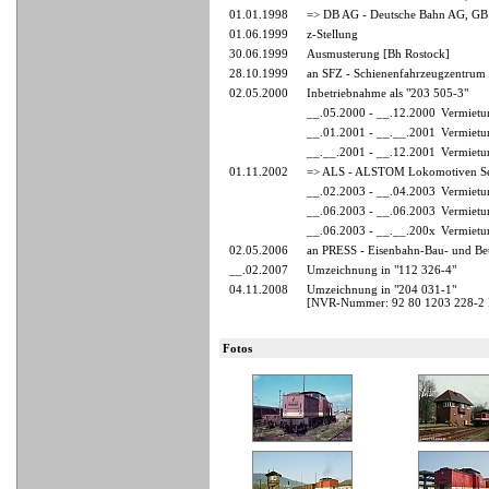
01.01.1998
=> DB AG - Deutsche Bahn AG, GB
01.06.1999
z-Stellung
30.06.1999
Ausmusterung [Bh Rostock]
28.10.1999
an SFZ - Schienenfahrzeugzentrum 
02.05.2000
Inbetriebnahme als "203 505-3"
__.05.2000 - __.12.2000
Vermietu
__.01.2001 - __.__.2001
Vermietu
__.__.2001 - __.12.2001
Vermietu
01.11.2002
=> ALS - ALSTOM Lokomotiven Ser
__.02.2003 - __.04.2003
Vermietu
__.06.2003 - __.06.2003
Vermietu
__.06.2003 - __.__.200x
Vermietu
02.05.2006
an PRESS - Eisenbahn-Bau- und Betr
__.02.2007
Umzeichnung in "112 326-4"
04.11.2008
Umzeichnung in "204 031-1"
[NVR-Nummer: 92 80 1203 228-2
Fotos