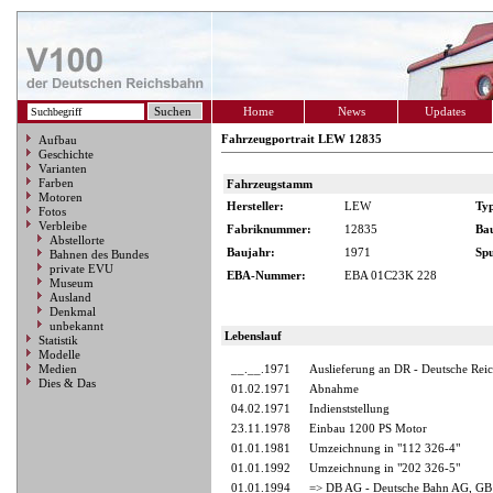
Home
News
Updates
Fahrzeugportrait LEW 12835
Aufbau
Geschichte
Varianten
Farben
Fahrzeugstamm
Motoren
Hersteller:
LEW
Ty
Fotos
Verbleibe
Fabriknummer:
12835
Ba
Abstellorte
Baujahr:
1971
Spu
Bahnen des Bundes
private EVU
EBA-Nummer:
EBA 01C23K 228
Museum
Ausland
Denkmal
unbekannt
Lebenslauf
Statistik
Modelle
Medien
__.__.1971
Auslieferung an DR - Deutsche Rei
Dies & Das
01.02.1971
Abnahme
04.02.1971
Indienststellung
23.11.1978
Einbau 1200 PS Motor
01.01.1981
Umzeichnung in "112 326-4"
01.01.1992
Umzeichnung in "202 326-5"
01.01.1994
=> DB AG - Deutsche Bahn AG, GB 