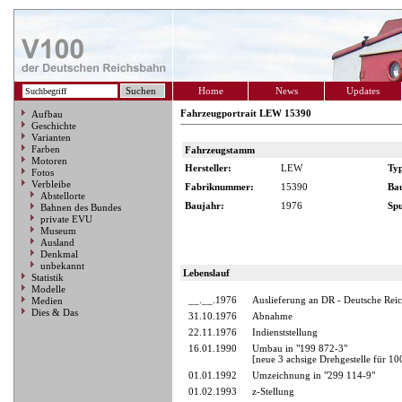
Home
News
Updates
Fahrzeugportrait LEW 15390
Aufbau
Geschichte
Varianten
Farben
Fahrzeugstamm
Motoren
Hersteller:
LEW
Ty
Fotos
Verbleibe
Fabriknummer:
15390
Ba
Abstellorte
Baujahr:
1976
Spu
Bahnen des Bundes
private EVU
Museum
Ausland
Denkmal
unbekannt
Lebenslauf
Statistik
Modelle
__.__.1976
Auslieferung an DR - Deutsche Rei
Medien
Dies & Das
31.10.1976
Abnahme
22.11.1976
Indienststellung
16.01.1990
Umbau in "199 872-3"
[neue 3 achsige Drehgestelle für 1
01.01.1992
Umzeichnung in "299 114-9"
01.02.1993
z-Stellung