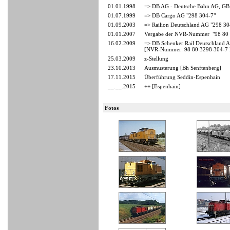
01.01.1998
=> DB AG - Deutsche Bahn AG, GB
01.07.1999
=> DB Cargo AG "298 304-7"
01.09.2003
=> Railion Deutschland AG "298 30
01.01.2007
Vergabe der NVR-Nummer "98 80 
16.02.2009
=> DB Schenker Rail Deutschland 
[NVR-Nummer: 98 80 3298 304-7
25.03.2009
z-Stellung
23.10.2013
Ausmusterung [Bh Senftenberg]
17.11.2015
Überführung Seddin-Espenhain
__.__.2015
++ [Espenhain]
Fotos