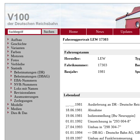
Home
News
Updates
Fahrzeugportrait LEW 17303
Aufbau
Geschichte
Varianten
Farben
Fahrzeugstamm
Motoren
Hersteller:
LEW
Ty
Fotos
Verbleibe
Fabriknummer:
17303
Ba
Statistik
Baujahr:
1981
Spu
Beheimatungen (DR)
Beheimatungen (DBAG)
EBA-Nummern
NVR-Nummern
Loks mit Namen
Revisionsdaten
Lebenslauf
Ausmusterungen
Zerlegungen
__.__.1981
Auslieferung an DR - Deutsche Rei
Modelle
Medien
18.06.1981
Abnahme
Dies & Das
19.06.1981
Indienststellung [Bw Neuruppin]
01.01.1992
Umzeichnung in "293 004-8"
27.04.1993
Umbau in "298 304-7"
01.01.1994
=> DB AG - Deutsche Bahn AG, GB 
10.09.1997
Umbau auf Funkfernsteuerung