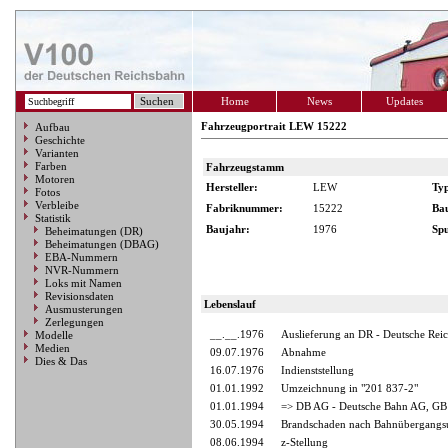
Home
News
Updates
Fahrzeugportrait LEW 15222
Aufbau
Geschichte
Varianten
Farben
Fahrzeugstamm
Motoren
Hersteller:
LEW
Ty
Fotos
Verbleibe
Fabriknummer:
15222
Ba
Statistik
Baujahr:
1976
Spu
Beheimatungen (DR)
Beheimatungen (DBAG)
EBA-Nummern
NVR-Nummern
Loks mit Namen
Revisionsdaten
Lebenslauf
Ausmusterungen
Zerlegungen
__.__.1976
Auslieferung an DR - Deutsche Rei
Modelle
Medien
09.07.1976
Abnahme
Dies & Das
16.07.1976
Indienststellung
01.01.1992
Umzeichnung in "201 837-2"
01.01.1994
=> DB AG - Deutsche Bahn AG, GB 
30.05.1994
Brandschaden nach Bahnübergangsun
08.06.1994
z-Stellung