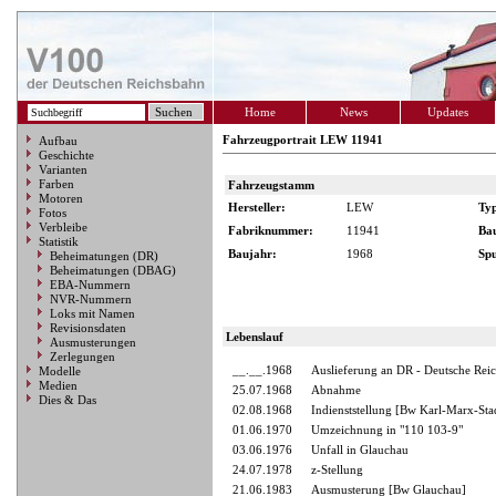
Home
News
Updates
Fahrzeugportrait LEW 11941
Aufbau
Geschichte
Varianten
Farben
Fahrzeugstamm
Motoren
Hersteller:
LEW
Ty
Fotos
Verbleibe
Fabriknummer:
11941
Ba
Statistik
Baujahr:
1968
Spu
Beheimatungen (DR)
Beheimatungen (DBAG)
EBA-Nummern
NVR-Nummern
Loks mit Namen
Revisionsdaten
Lebenslauf
Ausmusterungen
Zerlegungen
__.__.1968
Auslieferung an DR - Deutsche Rei
Modelle
Medien
25.07.1968
Abnahme
Dies & Das
02.08.1968
Indienststellung [Bw Karl-Marx-Sta
01.06.1970
Umzeichnung in "110 103-9"
03.06.1976
Unfall in Glauchau
24.07.1978
z-Stellung
21.06.1983
Ausmusterung [Bw Glauchau]