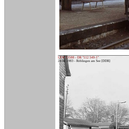
LEW 13588 - DR "112 549-1"
24.01.1983 - Röblingen am See [DDR]