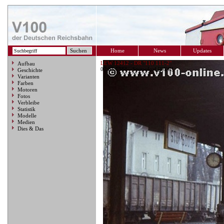
Home
News
Updates
LEW 12412 - DR "110 111-2"
Aufbau
07.03.1988 - Stumsdorf [DDR]
Geschichte
Varianten
Farben
Motoren
Fotos
Verbleibe
Statistik
Modelle
Medien
Dies & Das