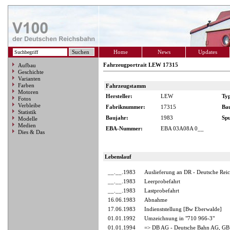
Home
News
Updates
Fahrzeugportrait LEW 17315
Aufbau
Geschichte
Varianten
Farben
Fahrzeugstamm
Motoren
Hersteller:
LEW
Ty
Fotos
Verbleibe
Fabriknummer:
17315
Ba
Statistik
Baujahr:
1983
Spu
Modelle
Medien
EBA-Nummer:
EBA 03A08A 0__
Dies & Das
Lebenslauf
__.__.1983
Auslieferung an DR - Deutsche Rei
__.__.1983
Leerprobefahrt
__.__.1983
Lastprobefahrt
16.06.1983
Abnahme
17.06.1983
Indienststellung [Bw Eberwalde]
01.01.1992
Umzeichnung in "710 966-3"
01.01.1994
=> DB AG - Deutsche Bahn AG, GB 