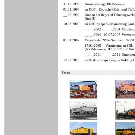
31.12.1996
Ausmusterung [Bh Pasewalk]
01.01.1997
an DGT - Deutsche Gleis- und Tief
__.02.1999
Umbau bei Regental Fahrzeugwerks
GmbH]
10.08.2000
an GSG Knape Gleissanierung GmbH
__.__.2002 - __.__.2004
Vermietu
__.__.2004 - 02.07.2007
Vermietu
01.01.2007
Vergabe der NVR-Nummer "92 80
17.01.2008 -
Vermietung an SGL -
[NVR-Nummer: 92 80 1293 510-4
__.__.2011 - __.__.2011
Unterver
12.02.2013
=> KGH - Knape Gruppe Holding 
Fotos