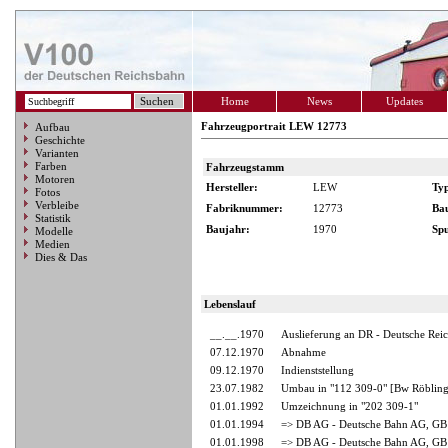
Home
News
Updates
Fahrzeugportrait LEW 12773
Aufbau
Geschichte
Varianten
Farben
Fahrzeugstamm
Motoren
Hersteller:
LEW
Ty
Fotos
Verbleibe
Fabriknummer:
12773
Ba
Statistik
Baujahr:
1970
Spu
Modelle
Medien
Dies & Das
Lebenslauf
__.__.1970
Auslieferung an DR - Deutsche Rei
07.12.1970
Abnahme
09.12.1970
Indienststellung
23.07.1982
Umbau in "112 309-0" [Bw Röbling
01.01.1992
Umzeichnung in "202 309-1"
01.01.1994
=> DB AG - Deutsche Bahn AG, GB 
01.01.1998
=> DB AG - Deutsche Bahn AG, GB