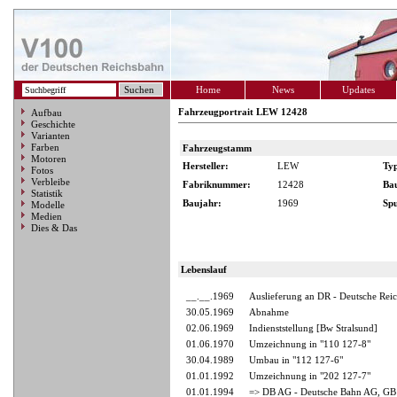
Home
News
Updates
Fahrzeugportrait LEW 12428
Aufbau
Geschichte
Varianten
Farben
Fahrzeugstamm
Motoren
Hersteller:
LEW
Ty
Fotos
Verbleibe
Fabriknummer:
12428
Ba
Statistik
Baujahr:
1969
Spu
Modelle
Medien
Dies & Das
Lebenslauf
__.__.1969
Auslieferung an DR - Deutsche Rei
30.05.1969
Abnahme
02.06.1969
Indienststellung [Bw Stralsund]
01.06.1970
Umzeichnung in "110 127-8"
30.04.1989
Umbau in "112 127-6"
01.01.1992
Umzeichnung in "202 127-7"
01.01.1994
=> DB AG - Deutsche Bahn AG, GB 