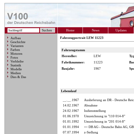
Home
News
Updates
Fahrzeugportrait LEW 11223
Aufbau
Geschichte
Varianten
Farben
Fahrzeugstamm
Motoren
Hersteller:
LEW
Ty
Fotos
Verbleibe
Fabriknummer:
11223
Ba
Statistik
Baujahr:
1967
Spu
Modelle
Medien
Dies & Das
Lebenslauf
__.__.1967
Auslieferung an DR - Deutsche Rei
14.02.1967
Abnahme
24.02.1967
Indienststellung
01.06.1970
Umzeichnung in "110 014-8"
01.01.1992
Umzeichnung in "201 014-8"
01.01.1994
=> DB AG - Deutsche Bahn AG, GB 
07.07.1994
z-Stellung