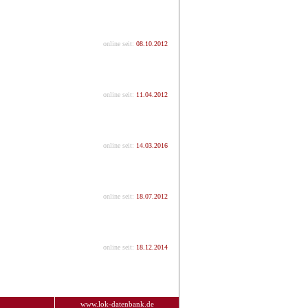
online seit:
08.10.2012
online seit:
11.04.2012
online seit:
14.03.2016
online seit:
18.07.2012
online seit:
18.12.2014
www.lok-datenbank.de