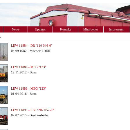
News
Updates
Kontakt
Mitarbeiter
Impressum
ß
LEW 11884 - DR "110 046-0"
04.09.1982 - Mücheln [DDR]
LEW 11886 - MEG "123"
12.11.2012 - Buna
LEW 11886 - MEG "123"
01.04.2016 - Buna
LEW 11895 - EBS "202 057-6"
07.07.2015 - Großkorbetha