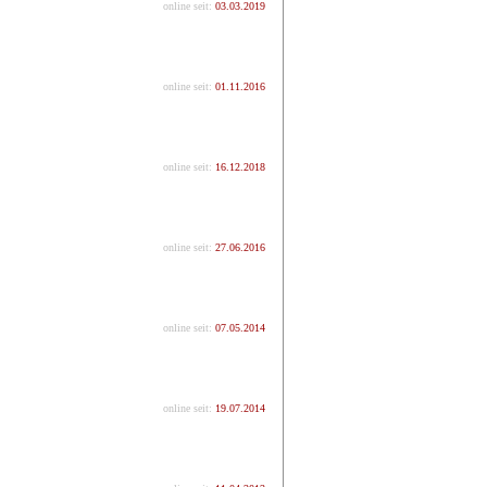
online seit:
03.03.2019
online seit:
01.11.2016
online seit:
16.12.2018
online seit:
27.06.2016
online seit:
07.05.2014
online seit:
19.07.2014