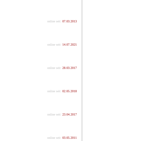
online seit:
07.03.2013
online seit:
14.07.2021
online seit:
28.03.2017
online seit:
02.05.2018
online seit:
23.04.2017
online seit:
03.05.2011