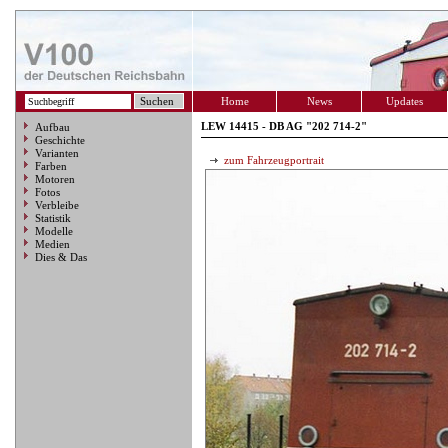
Home
News
Updates
LEW 14415 - DB AG "202 714-2"
Aufbau
Geschichte
Varianten
zum Fahrzeugportrait
Farben
Motoren
Fotos
Verbleibe
Statistik
Modelle
Medien
Dies & Das