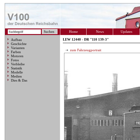
Home
News
Updates
LEW 12440 - DR "110 139-3"
Aufbau
Geschichte
Varianten
zum Fahrzeugportrait
Farben
Motoren
Fotos
Verbleibe
Statistik
Modelle
Medien
Dies & Das