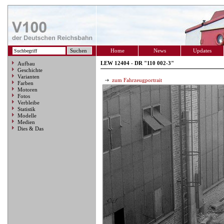
Home
News
Updates
LEW 12404 - DR "110 002-3"
Aufbau
Geschichte
Varianten
zum Fahrzeugportrait
Farben
Motoren
Fotos
Verbleibe
Statistik
Modelle
Medien
Dies & Das