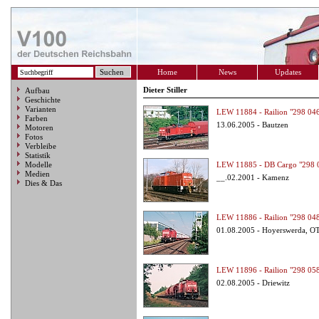
Home
News
Updates
Dieter Stiller
Aufbau
Geschichte
Varianten
LEW 11884 - Railion "298 04
Farben
13.06.2005 - Bautzen
Motoren
Fotos
Verbleibe
Statistik
Modelle
LEW 11885 - DB Cargo "298 
Medien
__.02.2001 - Kamenz
Dies & Das
LEW 11886 - Railion "298 04
01.08.2005 - Hoyerswerda, OT
LEW 11896 - Railion "298 05
02.08.2005 - Driewitz