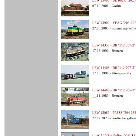
LEW 13485 - DB Regio "202 
07.10.2001 - Görlitz
LEW 13900 - VEAG "203-02"
27.08.2005 - Spremberg-Sch
LEW 14358 - DR "112 657-2"
17.06.1990 - Bautzen
LEW 14408 - DR "112 707-5"
17.06.1990 - Königswartha
LEW 14466 - DR "112 765-3"
__.11.1989 - Bautzen
LEW 15089 - PRESS "204 033
27.02.2025 - Senftenberg-Hos
LEW 17724 - Railion "298 33