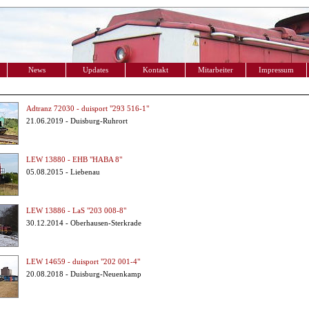
News
Updates
Kontakt
Mitarbeiter
Impressum
Adtranz 72030 - duisport "293 516-1"
21.06.2019 - Duisburg-Ruhrort
LEW 13880 - EHB "HABA 8"
05.08.2015 - Liebenau
LEW 13886 - LaS "203 008-8"
30.12.2014 - Oberhausen-Sterkrade
LEW 14659 - duisport "202 001-4"
20.08.2018 - Duisburg-Neuenkamp