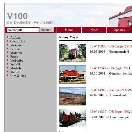
Home
News
Updates
Ronny Meyer
Aufbau
Geschichte
Varianten
LEW 11888 - DB Cargo "298 
Farben
30.06.2003 - Hartmannsdorf
Motoren
Fotos
Verbleibe
Statistik
Modelle
LEW 12542 - DB Regio "203 
Medien
18.10.2001 - München-Steinh
Dies & Das
LEW 13910 - Railion "204 59
16.02.2008 - Unterwellenborn
LEW 14397 - DB Regio "203 
05.01.2003 - Oberammergau