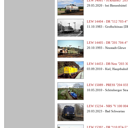
LEW 14081 - STRABAG "203 
29.05.2020 - bei Bienenbüttel
LEW 14404 - DR "112 703-4"
11.10.1983 - Großschönau [D
LEW 14405 - DR "201 704-4"
20.10.1993 - Neustadt-Glewe
LEW 14453 - DB Netz "203 3
03.09.2010 - Kiel, Hauptbahn
LEW 15089 - PRESS "204 033
10.05.2010 - Schönberger Str
LEW 15234 - NRS "V 100 004
20.03.2023 - Bad Schwartau
LEW 15392 - DR "110 874-5"