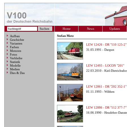
Home
News
Updates
Stefan Motz
Aufbau
Geschichte
Varianten
LEW 12426 - DR "110 125-2"
Farben
31.05.1991 - Dargun
Motoren
Fotos
Verbleibe
Statistik
Modelle
LEW 12493 - LOCON "201"
Medien
22.03.2010 - Kiel-Dietrichsdor
Dies & Das
LEW 12861 - DR "202 352-1"
01.11.1993 - Wilthen
LEW 12886 - DR "112 377-7"
16.06.1990 - Heudeber-Danste