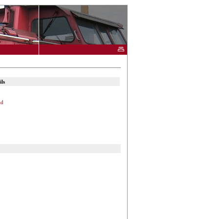
ls
ad