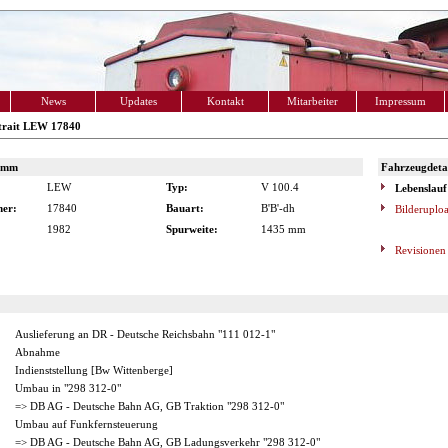
News
Updates
Kontakt
Mitarbeiter
Impressum
trait LEW 17840
amm
Fahrzeugdetai
LEW
Typ:
V 100.4
Lebenslauf
er:
17840
Bauart:
B'B'-dh
Bilderuplo
1982
Spurweite:
1435 mm
Revisionen
Auslieferung an DR - Deutsche Reichsbahn "111 012-1"
Abnahme
Indienststellung [Bw Wittenberge]
Umbau in "298 312-0"
=> DB AG - Deutsche Bahn AG, GB Traktion "298 312-0"
Umbau auf Funkfernsteuerung
=> DB AG - Deutsche Bahn AG, GB Ladungsverkehr "298 312-0"