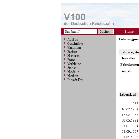
Home
Fahrzeugpor
Aufbau
Geschichte
Varianten
Farben
Fahrzeugst
Motoren
Hersteller:
Fotos
Verbleibe
Fabriknumm
Statistik
Baujahr:
Modelle
Medien
Dies & Das
Lebenslauf
__.__.1982
16.02.1982
17.02.1982
08.05.1992
01.01.1994
04.09.1997
01.01.1998