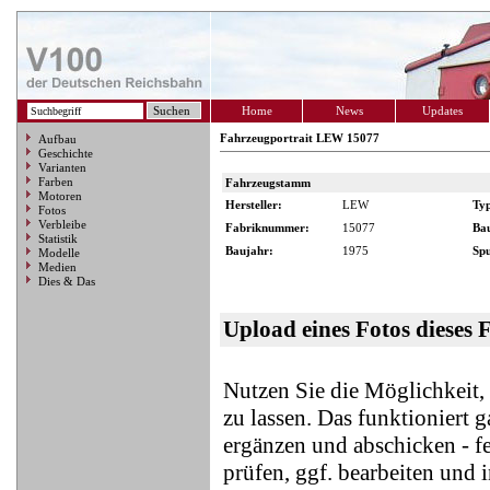
Home
News
Updates
Fahrzeugportrait LEW 15077
Aufbau
Geschichte
Varianten
Farben
Fahrzeugstamm
Motoren
Hersteller:
LEW
Ty
Fotos
Verbleibe
Fabriknummer:
15077
Ba
Statistik
Baujahr:
1975
Spu
Modelle
Medien
Dies & Das
Upload eines Fotos dieses 
Nutzen Sie die Möglichkeit
zu lassen. Das funktioniert 
ergänzen und abschicken - f
prüfen, ggf. bearbeiten und 