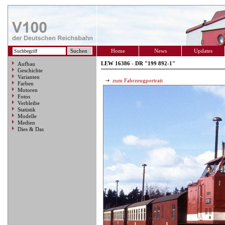
Home
News
Updates
LEW 16386 - DR "199 892-1"
Aufbau
Geschichte
Varianten
zum Fahrzeugportrait
Farben
Motoren
Fotos
Verbleibe
Statistik
Modelle
Medien
Dies & Das