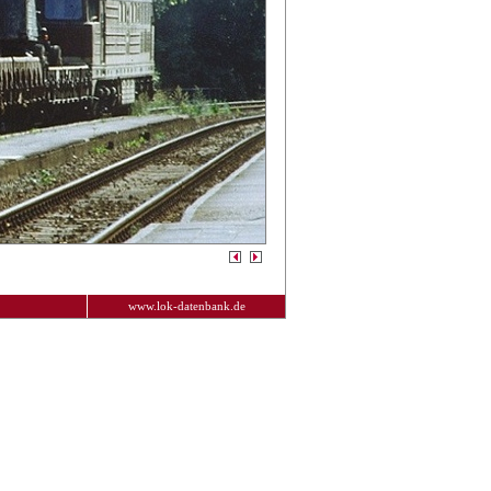
www.lok-datenbank.de