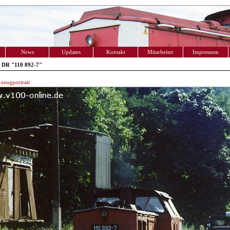
News
Updates
Kontakt
Mitarbeiter
Impressum
 DR "110 892-7"
zeugportrait