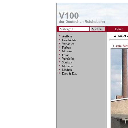
Home
LEW 14459 -
Aufbau
Geschichte
Varianten
zum Fahr
Farben
Motoren
Fotos
Verbleibe
Statistik
Modelle
Medien
Dies & Das