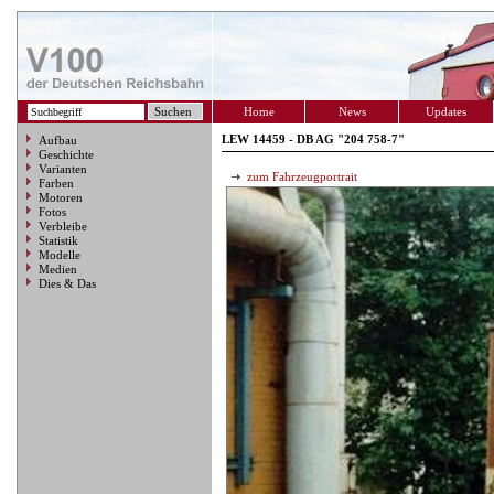
Home
News
Updates
LEW 14459 - DB AG "204 758-7"
Aufbau
Geschichte
Varianten
zum Fahrzeugportrait
Farben
Motoren
Fotos
Verbleibe
Statistik
Modelle
Medien
Dies & Das