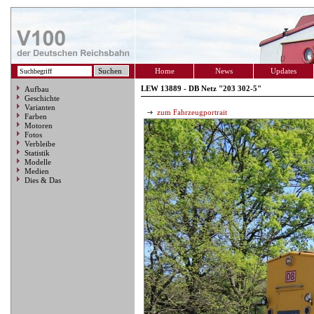
Home
News
Updates
LEW 13889 - DB Netz "203 302-5"
Aufbau
Geschichte
Varianten
zum Fahrzeugportrait
Farben
Motoren
Fotos
Verbleibe
Statistik
Modelle
Medien
Dies & Das