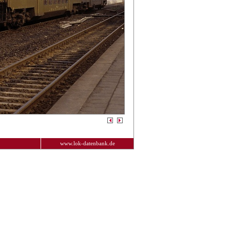
www.lok-datenbank.de