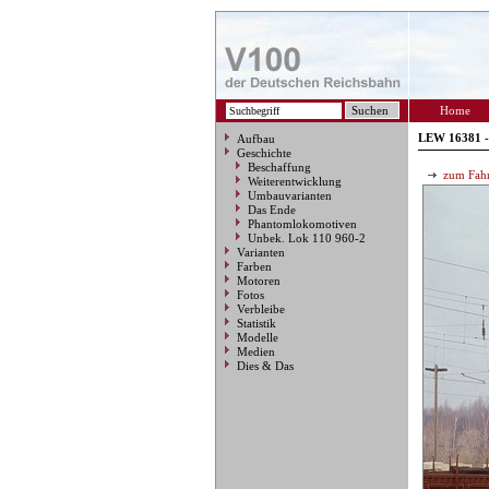
Home
LEW 16381 -
Aufbau
Geschichte
Beschaffung
zum Fahr
Weiterentwicklung
Umbauvarianten
Das Ende
Phantomlokomotiven
Unbek. Lok 110 960-2
Varianten
Farben
Motoren
Fotos
Verbleibe
Statistik
Modelle
Medien
Dies & Das