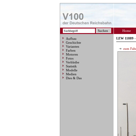
Home
LEW 11889 -
Aufbau
Geschichte
Varianten
zum Fahr
Farben
Motoren
Fotos
Verbleibe
Statistik
Modelle
Medien
Dies & Das