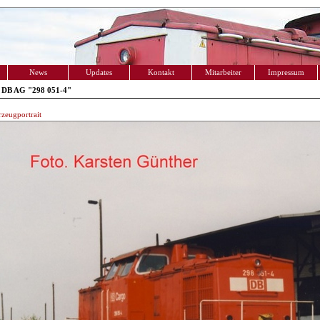
News
Updates
Kontakt
Mitarbeiter
Impressum
 DB AG "298 051-4"
zeugportrait