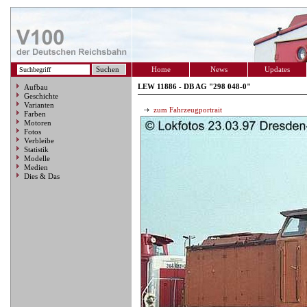
Home
News
Updates
LEW 11886 - DB AG "298 048-0"
Aufbau
Geschichte
Varianten
zum Fahrzeugportrait
Farben
Motoren
Fotos
Verbleibe
Statistik
Modelle
Medien
Dies & Das