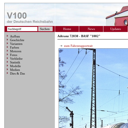
Home
News
Updates
Adtranz 72030 - BASF "1002"
Aufbau
Geschichte
Varianten
zum Fahrzeugportrait
Farben
Motoren
Fotos
Verbleibe
Statistik
Modelle
Medien
Dies & Das