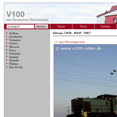
Home
News
Updates
Adtranz 72030 - BASF "1002"
Aufbau
Geschichte
Varianten
zum Fahrzeugportrait
Farben
Motoren
Fotos
Verbleibe
Statistik
Modelle
Medien
Dies & Das