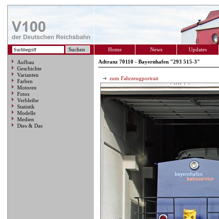
Home
News
Updates
Adtranz 70110 - Bayernhafen "293 515-3"
Aufbau
Geschichte
Varianten
zum Fahrzeugportrait
Farben
Motoren
Fotos
Verbleibe
Statistik
Modelle
Medien
Dies & Das