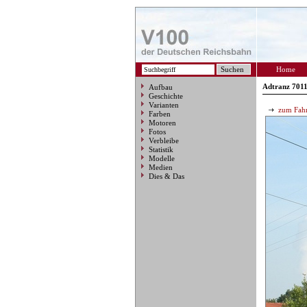
Home
Adtranz 701
Aufbau
Geschichte
Varianten
zum Fahr
Farben
Motoren
Fotos
Verbleibe
Statistik
Modelle
Medien
Dies & Das