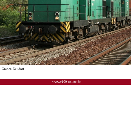
- Graben-Neudorf
www.v100-online.de