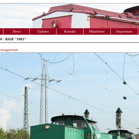
News
Updates
Kontakt
Mitarbeiter
Impressum
10 - BASF "1003"
zeugportrait