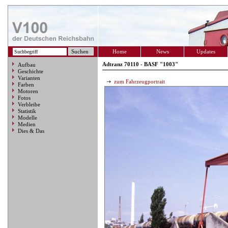
Home
News
Updates
Adtranz 70110 - BASF "1003"
Aufbau
Geschichte
Varianten
zum Fahrzeugportrait
Farben
Motoren
Fotos
Verbleibe
Statistik
Modelle
Medien
Dies & Das