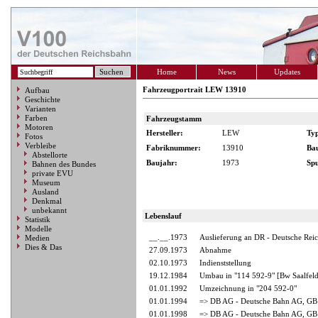
Home
News
Updates
Fahrzeugportrait LEW 13910
Aufbau
Geschichte
Varianten
Farben
Fahrzeugstamm
Motoren
Hersteller:
LEW
Ty
Fotos
Verbleibe
Fabriknummer:
13910
Ba
Abstellorte
Baujahr:
1973
Spu
Bahnen des Bundes
private EVU
Museum
Ausland
Denkmal
unbekannt
Lebenslauf
Statistik
Modelle
__.__.1973
Auslieferung an DR - Deutsche Rei
Medien
Dies & Das
27.09.1973
Abnahme
02.10.1973
Indienststellung
19.12.1984
Umbau in "114 592-9" [Bw Saalfeld
01.01.1992
Umzeichnung in "204 592-0"
01.01.1994
=> DB AG - Deutsche Bahn AG, GB 
01.01.1998
=> DB AG - Deutsche Bahn AG, GB