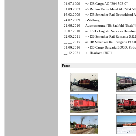
01.07.1999
=> DB Cargo AG "204 592-0"
01.09.2003
=> Railion Deutschland AG "204 59
16.02.2009
=> DB Schenker Rail Deutschland 
24.02.2009
z-Stellung
21.06.2010
Ausmusterung [Bh Saalfeld (Saale)]
06.07.2010
an LSD - Logistic Services Danubius
02.05.2011
=> DB Schenker Rail Romania S.R.L.
__.__.201x
an DB Schenker Rail Bulgaria EOOD,
01.06.2016
=> DB Cargo Bulgaria EOOD, Pirdop 
__.12.2021
++ [Karlovo [BG]]
Fotos