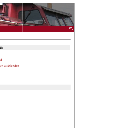
ls
ad
en ausblenden