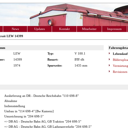
News
Updates
Kontakt
Mitarbeiter
Impressum
trait LEW 14399
amm
Fahrzeugdetai
LEW
Typ:
V 100.1
Lebenslauf
er:
14399
Bauart:
B'B'-dh
Bilderuplo
1974
Spurweite:
1435 mm
Vermietung
Revisionen
Auslieferung an DR - Deutsche Reichsbahn "110 698-8"
Abnahme
Indienststellung
Umbau in "114 698-4" [Bw Kamenz]
Umzeichnung in "204 698-5"
=> DB AG - Deutsche Bahn AG, GB Traktion "204 698-5"
=> DB AG - Deutsche Bahn AG, GB Ladungsverkehr "204 698-5"