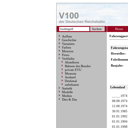
Home
Fahrzeugpor
Aufbau
Geschichte
Varianten
Farben
Fahrzeugst
Motoren
Hersteller:
Fotos
Verbleibe
Fabriknumm
Abstellorte
Baujahr:
Bahnen des Bundes
private EVU
Museum
Ausland
Denkmal
unbekannt
Lebenslauf
Statistik
Modelle
Medien
__.__.1974
Dies & Das
08.08.1974
12.08.1974
30.01.1985
01.01.1992
01.01.1994
01.01.1998