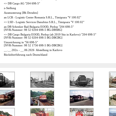
=> DB Cargo AG "204 698-5"
z-Stellung
Ausmusterung [Bh Dresden]
an LCR - Logistic Center Romania S.R.L., Timişoara "V 100.02"
=> LSD - Logistic Services Danubius S.R.L., Timişoara "V 100.02"
an DB Schenker Rail Bulgaria EOOD, Pirdop "204 698-5"
[NVR-Nummer: 98 52 0204 698-5 BG-DBSBG]
=> DB Cargo Bulgaria EOOD, Pirdop (ab 2019 Sitz in Karlovo) "204 698-5"
[NVR-Nummer: 98 52 0204 698-5 BG-DBCBG]
Umzeichnung in "56 698-5"
[NVR-Nummer: 98 52 1756 698-5 BG-DBCBG]
__.__.202x - __.06.2026
Abstellung in Karlovo
Rücküberführung nach Deutschland