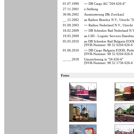
01.07.1999
=> DB Cargo AG "204 626-6"
27.11.2001
z-Stellung
30.06.2002
Ausmusterung [Bh Zwickau]
__.12.2002
an Railion Benelux N.V., Utrecht "
01.09.2003
=> Railion Nederland N.V., Utrecht
16.02.2009
=> DB Schenker Rail Nederland N.V
19.05.2009
an LSD - Logistic Services Danubiu
05.05.2010
an DB Schenker Rail Bulgaria EOO
[NVR-Nummer: 98 52 0204 626-
01.06.2016
=> DB Cargo Bulgaria EOOD, Pirdop
[NVR-Nummer: 98 52 0204 626-
__.__.2018
Umzeichnung in "56 626-6"
[NVR-Nummer: 98 52 1756 626-
Fotos