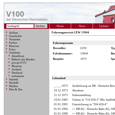
Home
News
Updates
Fahrzeugportrait LEW 13944
Aufbau
Geschichte
Varianten
Farben
Fahrzeugstamm
Motoren
Hersteller:
LEW
Ty
Fotos
Verbleibe
Fabriknummer:
13944
Ba
Abstellorte
Baujahr:
1973
Spu
Bahnen des Bundes
private EVU
Museum
Ausland
Denkmal
unbekannt
Lebenslauf
Statistik
Modelle
__.__.1973
Auslieferung an DR - Deutsche Rei
Medien
Dies & Das
19.12.1973
Abnahme
21.12.1973
Indienststellung
24.01.1985
Umbau in "114 626-5" [Bw Saalfeld
01.01.1992
Umzeichnung in "204 626-6"
01.01.1994
=> DB AG - Deutsche Bahn AG, GB 
01.01.1998
=> DB AG - Deutsche Bahn AG, GB