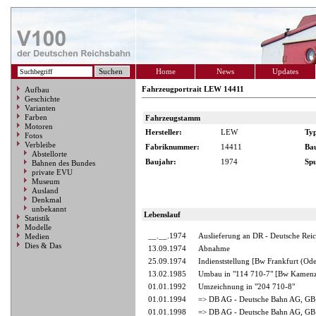
Home
News
Updates
Fahrzeugportrait LEW 14411
Aufbau
Geschichte
Varianten
Farben
Fahrzeugstamm
Motoren
Hersteller:
LEW
Ty
Fotos
Verbleibe
Fabriknummer:
14411
Ba
Abstellorte
Baujahr:
1974
Spu
Bahnen des Bundes
private EVU
Museum
Ausland
Denkmal
unbekannt
Lebenslauf
Statistik
Modelle
__.__.1974
Auslieferung an DR - Deutsche Rei
Medien
Dies & Das
13.09.1974
Abnahme
25.09.1974
Indienststellung [Bw Frankfurt (Ode
13.02.1985
Umbau in "114 710-7" [Bw Kamen
01.01.1992
Umzeichnung in "204 710-8"
01.01.1994
=> DB AG - Deutsche Bahn AG, GB 
01.01.1998
=> DB AG - Deutsche Bahn AG, GB