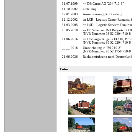
01.07.1999
=> DB Cargo AG "204 710-8"
11.10.2002
z-Stellung
07.01.2003
Ausmusterung [Bh Dresden]
12.12.2002
an LCR - Logistic Center Romania S
31.03.2005
=> LSD - Logistic Services Danubiu
05.05.2010
an DB Schenker Rail Bulgaria EOO
[NVR-Nummer: 98 52 0204 710-
01.06.2016
=> DB Cargo Bulgaria EOOD, Pirdop
[NVR-Nummer: 98 52 0204 710-
__.__.2018
Umzeichnung in "56 710-8"
[NVR-Nummer: 98 52 1756 710-
21.06.2026
Rücküberführung nach Deutschlan
Fotos