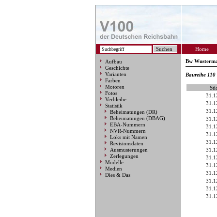
Home
Bw Wusterm
Aufbau
Geschichte
Varianten
Baureihe 110
Farben
Motoren
Sti
Fotos
31.1
Verbleibe
31.1
Statistik
31.1
Beheimatungen (DR)
Beheimatungen (DBAG)
31.1
EBA-Nummern
31.1
NVR-Nummern
31.1
Loks mit Namen
31.1
Revisionsdaten
Ausmusterungen
31.1
Zerlegungen
31.1
Modelle
31.1
Medien
31.1
Dies & Das
31.1
31.1
31.1