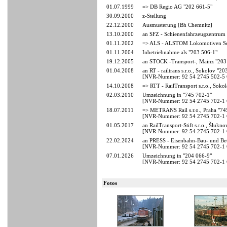
01.07.1999
=> DB Regio AG "202 661-5"
30.09.2000
z-Stellung
22.12.2000
Ausmusterung [Bh Chemnitz]
13.10.2000
an SFZ - Schienenfahrzeugzentrum 
01.11.2002
=> ALS - ALSTOM Lokomotiven Ser
01.11.2004
Inbetriebnahme als "203 506-1"
19.12.2005
an STOCK -Transport-, Mainz "203
01.04.2008
an RT - railtrans s.r.o., Sokolov "2
[NVR-Nummer: 92 54 2745 502-5
14.10.2008
=> RTT - RailTransport s.r.o., Soko
02.03.2010
Umzeichnung in "745 702-1"
[NVR-Nummer: 92 54 2745 702-1
18.07.2011
=> METRANS Rail s.r.o., Praha "74
[NVR-Nummer: 92 54 2745 702-1
01.05.2017
an RailTransport-Stift s.r.o., Šlukn
[NVR-Nummer: 92 54 2745 702-1
22.02.2024
an PRESS - Eisenbahn-Bau- und Betr
[NVR-Nummer: 92 54 2745 702-1
07.01.2026
Umzeichnung in "204 066-9"
[NVR-Nummer: 92 54 2745 702-1
Fotos