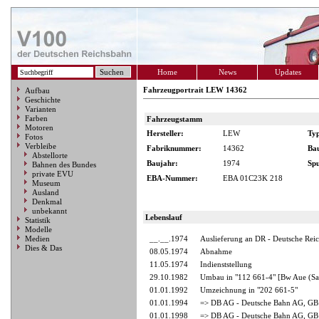
Home
News
Updates
Fahrzeugportrait LEW 14362
Aufbau
Geschichte
Varianten
Farben
Fahrzeugstamm
Motoren
Hersteller:
LEW
Ty
Fotos
Verbleibe
Fabriknummer:
14362
Ba
Abstellorte
Baujahr:
1974
Spu
Bahnen des Bundes
private EVU
EBA-Nummer:
EBA 01C23K 218
Museum
Ausland
Denkmal
unbekannt
Lebenslauf
Statistik
Modelle
Medien
__.__.1974
Auslieferung an DR - Deutsche Rei
Dies & Das
08.05.1974
Abnahme
11.05.1974
Indienststellung
29.10.1982
Umbau in "112 661-4" [Bw Aue (Sa
01.01.1992
Umzeichnung in "202 661-5"
01.01.1994
=> DB AG - Deutsche Bahn AG, GB 
01.01.1998
=> DB AG - Deutsche Bahn AG, GB