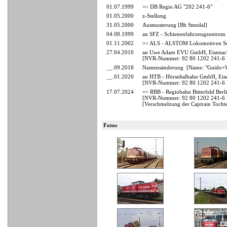
01.07.1999
=> DB Regio AG "202 241-6"
01.05.2000
z-Stellung
31.05.2000
Ausmusterung [Bh Stendal]
04.08.1999
an SFZ - Schienenfahrzeugzentrum 
01.11.2002
=> ALS - ALSTOM Lokomotiven Ser
27.04.2010
an Uwe Adam EVU GmbH, Eisenach
[NVR-Nummer: 92 80 1202 241-
__.09.2018
Namensänderung [Name: "Guido+Wi
__.01.2020
an HTB - Hörseltalbahn GmbH, Eis
[NVR-Nummer: 92 80 1202 241-6
17.07.2024
=> RBB - Regiobahn Bitterfeld Ber
[NVR-Nummer: 92 80 1202 241-6
[Verschmelzung der Captrain Tocht
Fotos