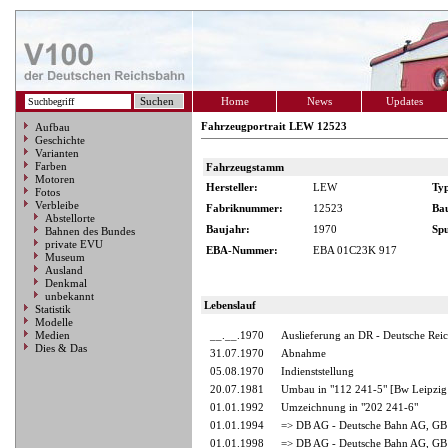
Home
News
Updates
Fahrzeugportrait LEW 12523
Aufbau
Geschichte
Varianten
Farben
Fahrzeugstamm
Motoren
Hersteller:
LEW
Ty
Fotos
Verbleibe
Fabriknummer:
12523
Ba
Abstellorte
Baujahr:
1970
Spu
Bahnen des Bundes
private EVU
EBA-Nummer:
EBA 01C23K 917
Museum
Ausland
Denkmal
unbekannt
Lebenslauf
Statistik
Modelle
Medien
__.__.1970
Auslieferung an DR - Deutsche Rei
Dies & Das
31.07.1970
Abnahme
05.08.1970
Indienststellung
20.07.1981
Umbau in "112 241-5" [Bw Leipzig
01.01.1992
Umzeichnung in "202 241-6"
01.01.1994
=> DB AG - Deutsche Bahn AG, GB 
01.01.1998
=> DB AG - Deutsche Bahn AG, GB