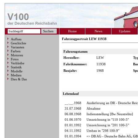
Home
News
Updates
Fahrzeugportrait LEW 11938
Aufbau
Geschichte
Varianten
Farben
Fahrzeugstamm
Motoren
Hersteller:
LEW
Ty
Fotos
Verbleibe
Fabriknummer:
11938
Ba
Statistik
Baujahr:
1968
Spu
Modelle
Medien
Dies & Das
Lebenslauf
__.__.1968
Auslieferung an DR - Deutsche Rei
31.07.1968
Abnahme
06.08.1968
Indienststellung [Bw Neustrelitz]
01.06.1970
Umzeichnung in "110 100-5"
01.01.1992
Umzeichnung in "201 100-5"
04.11.1992
Umbau in "298 100-9"
01.01.1994
=> DB AG - Deutsche Bahn AG, GB 