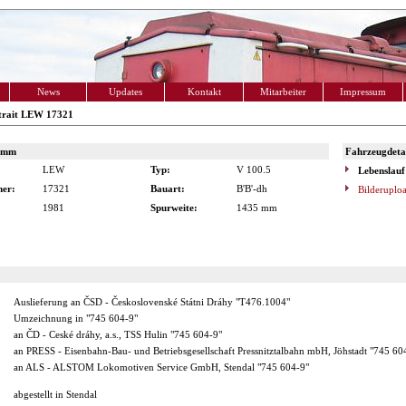
News
Updates
Kontakt
Mitarbeiter
Impressum
trait LEW 17321
amm
Fahrzeugdetai
LEW
Typ:
V 100.5
Lebenslauf
er:
17321
Bauart:
B'B'-dh
Bilderuplo
1981
Spurweite:
1435 mm
Auslieferung an ČSD - Československé Státni Dráhy "T476.1004"
Umzeichnung in "745 604-9"
an ČD - Ceské dráhy, a.s., TSS Hulin "745 604-9"
an PRESS - Eisenbahn-Bau- und Betriebsgesellschaft Pressnitztalbahn mbH, Jöhstadt "745 60
an ALS - ALSTOM Lokomotiven Service GmbH, Stendal "745 604-9"
abgestellt in Stendal