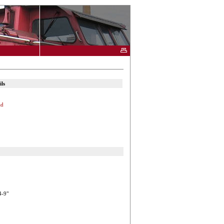
ls
ad
4-9"