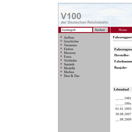
Home
Fahrzeugpor
Aufbau
Geschichte
Varianten
Farben
Fahrzeugst
Motoren
Hersteller:
Fotos
Verbleibe
Fabriknumm
Statistik
Baujahr:
Modelle
Medien
Dies & Das
Lebenslauf
__.__.1981
__.__.199x
01.01.1993
30.08.2007
__.08.2009