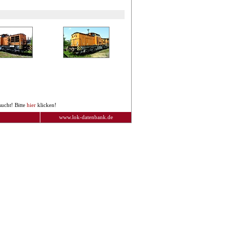
ucht! Bitte
hier
klicken!
www.lok-datenbank.de