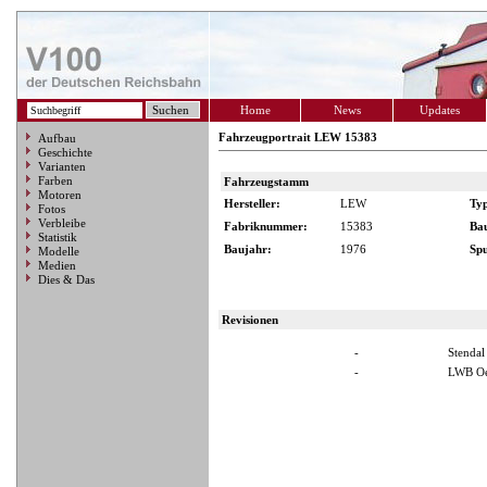
Home
News
Updates
Fahrzeugportrait LEW 15383
Aufbau
Geschichte
Varianten
Farben
Fahrzeugstamm
Motoren
Hersteller:
LEW
Ty
Fotos
Verbleibe
Fabriknummer:
15383
Ba
Statistik
Baujahr:
1976
Spu
Modelle
Medien
Dies & Das
Revisionen
-
Stendal
-
LWB Oe